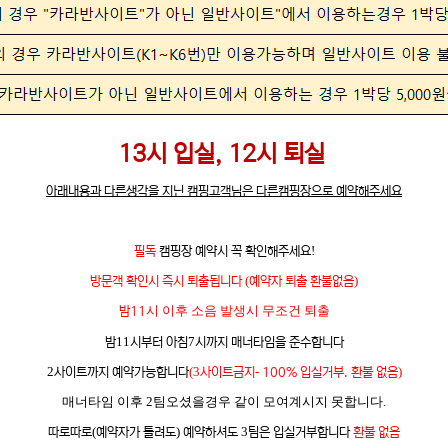
13시 입실, 12시 퇴실
아래내용과 다른생각을 지닌 캠핑고객님은 다른캠핑장으로 예약해주세요
!
필독
캠핑장 예약시 꼭 확인해주세요
(
)
방문객 확인시 즉시
퇴출됩니다
예약자 퇴출 환불없음
시 이후 소음 발생시 무조건 퇴출
밤11
11
7
밤
시부터 아침
시까지 매너타임을 준수합니다
2
(3
-
)
사이트까지 예약가능합니다
사이트금지
100% 입실거부. 환불 없음
매너타임 이후 2팀오셨을경우 같이 모여계시지 못합니다.
(
)
3
따로따로
예약자가 틀려도
예약하셔도
팀은 입실거부합니다
환불 없음