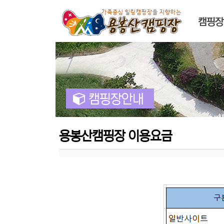
메인 
캠핑장
캠핑장안내
용봉산캠핑장 이용요금
작성자 정보
컨텐츠 정보
본문