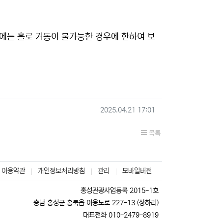
에는 홀로 거동이 불가능한 경우에 한하여 보
작성일
2025.04.21 17:01
목록
이용약관
개인정보처리방침
관리
모바일버전
홍성관광사업등록 2015-1호
충남 홍성군 홍북읍 이응노로 227-13 (상하리)
대표전화 010-2479-8919