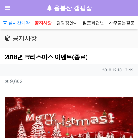
기
메뉴
용봉산 캠핑장
메인 메뉴
실시간예약
공지사항
캠핑장안내
질문과답변
자주묻는질문
공지사항
2018년 크리스마스 이벤트(종료)
작성자 정보
작성일
2018.12.10 13:49
컨텐츠 정보
조회
9,602
본문