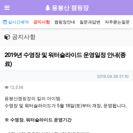
기
메뉴
용봉산 캠핑장
메인 메뉴
실시간예약
공지사항
캠핑장안내
질문과답변
자주묻는질문
공지사항
2019년 수영장 및 워터슬라이드 운영일정 안내(종
료)
작성자 정보
작성일
2019.04.28 21:10
컨텐츠 정보
조회
12,536
본문
용봉산캠핑장의 킬러 아이템.
수영장 및 워터슬라이드가 5월 18일(토)부터 개장, 운영됩니다.
※ 수영장, 워터슬라이드 운영기간