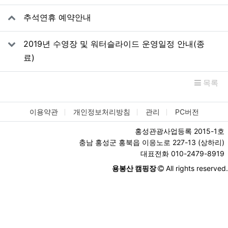
관련자료
추석연휴 예약안내
2019년 수영장 및 워터슬라이드 운영일정 안내(종
료)
목록
이용약관
개인정보처리방침
관리
PC버전
홍성관광사업등록 2015-1호
충남 홍성군 홍북읍 이응노로 227-13 (상하리)
대표전화 010-2479-8919
용봉산 캠핑장
All rights reserved.