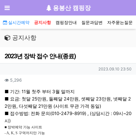
기
메뉴
용봉산 캠핑장
메인 메뉴
실시간예약
공지사항
캠핑장안내
질문과답변
자주묻는질문
공지사항
2023년 장박 접수 안내(종료)
작성자 정보
작성일
2023.09.10 23:50
컨텐츠 정보
조회
5,296
본문
■ 기간: 11월 첫주 부터 3월 말까지
■ 요금: 첫달 25만원, 둘째달 24만원, 셋째달 23만원, 넷째달 2
2만원, 다섯째달 21만원 (사이트 무관 가격 동일)
■ 접수방법: 전화 문의(010-2479-8919)
, (상담시간 : 09시~20
시)
■ 장박예약 가능 사이트
- A, K, S 구역까지만 가능