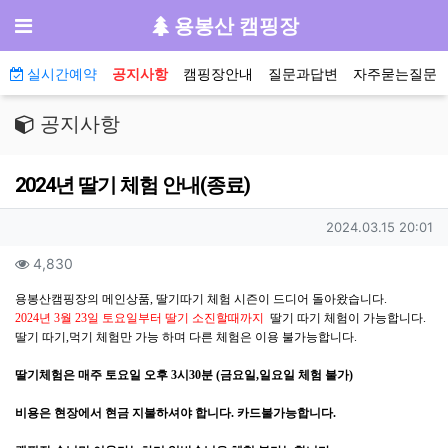
기
메뉴
용봉산 캠핑장
메인 메뉴
실시간예약
공지사항
캠핑장안내
질문과답변
자주묻는질문
공지사항
2024년 딸기 체험 안내(종료)
작성자 정보
작성일
2024.03.15 20:01
컨텐츠 정보
조회
4,830
본문
용봉산캠핑장의 메인상품, 딸기따기 체험 시즌이 드디어 돌아왔습니다.
2024년 3월 23일 토요일부터 딸기 소진할때까지
딸기 따기 체험이 가능합니다.
딸기 따기,먹기 체험만 가능 하며 다른 체험은 이용 불가능합니다.
딸기체험은 매주 토요일 오후 3시30분 (금요일,일요일 체험 불가)
비용은 현장에서 현금 지불하셔야 합니다. 카드불가능합니다.