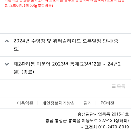
어린이만 입장은 불가능하며 보호자는 필수로 동행하셔야 합니다 (보호자 입장
료 : 3,000원, 1팩 500g 포함비용)
관련자료
2024년 수영장 및 워터슬라이드 오픈일정 안내(종
료)
제2관리동 미운영 2023년 동계(23년12월 ~ 24년2
월) (종료)
목록
이용약관
개인정보처리방침
관리
PC버전
홍성관광사업등록 2015-1호
충남 홍성군 홍북읍 이응노로 227-13 (상하리)
대표전화 010-2479-8919