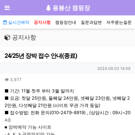
기
메뉴
용봉산 캠핑장
메인 메뉴
실시간예약
공지사항
캠핑장안내
질문과답변
자주묻는질문
공지사항
24/25년 장박 접수 안내(종료)
작성자 정보
작성일
2024.09.03 14:59
컨텐츠 정보
조회
3,977
본문
■ 기간: 11월 첫주 부터 3월 말까지
■ 요금: 첫달 25만원, 둘째달 24만원, 셋째달 23만원, 넷째달 2
2만원, 다섯째달 21만원 (사이트 무관 가격 동일)
■ 접수방법: 전화 문의(010-2479-8919)
, (상담시간 : 09시~20
시)
■ 장박예약 가능 사이트
- A, K, S 구역까지만 가능