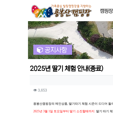
메인 
캠핑장
공지사항
2025년 딸기 체험 안내(종료)
작성자 정보
컨텐츠 정보
조회
3,653
본문
용봉산캠핑장의 메인상품, 딸기따기 체험 시즌이 드디어 돌
2025년 3월 1일 토요일부터 딸기 소진할때까지
딸기 따기 