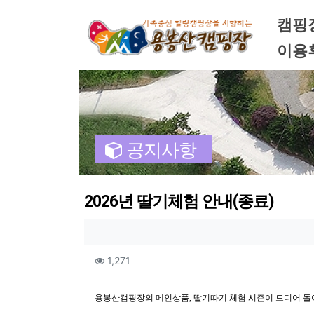
메인 
캠핑
이용
공지사항
2026년 딸기체험 안내(종료)
작성자 정보
컨텐츠 정보
조회
1,271
본문
용봉산캠핑장의 메인상품, 딸기따기 체험 시즌이 드디어 돌