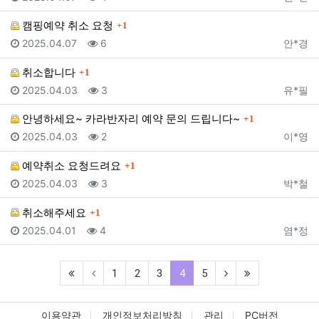
댓글
캠핑예약 취소 요청
1
등록일
조회
등록자
2025.04.07
6
안*경
댓글
취소합니다
1
등록일
조회
등록자
2025.04.03
3
유*필
댓글
안녕하세요~ 카라반자리 예약 문의 드립니다~
1
등록일
조회
등록자
2025.04.03
2
이*영
댓글
예약취소 요청드려요
1
등록일
조회
등록자
2025.04.03
3
박*철
댓글
취소해주세요
1
등록일
조회
등록자
2025.04.01
4
염*정
(current)
1
2
3
4
5
이용약관
개인정보처리방침
관리
PC버전