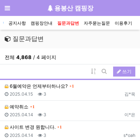
기
메뉴
용봉산 캠핑장
메인 메뉴
약
공지사항
캠핑장안내
질문과답변
자주묻는질문
이용후기
질문과답변
전체
4,868
/ 4 페이지
게시물 정렬
쓰기
게시판 검색
댓글
6월예약은 언제부터하나요?
1
등록일
조회
등록자
2025.04.15
3
김*욱
댓글
예약취소
1
등록일
조회
등록자
2025.04.14
3
이*은
댓글
사이트 변경 원합니다.
1
등록일
조회
등록자
2025.04.14
3
s*oah