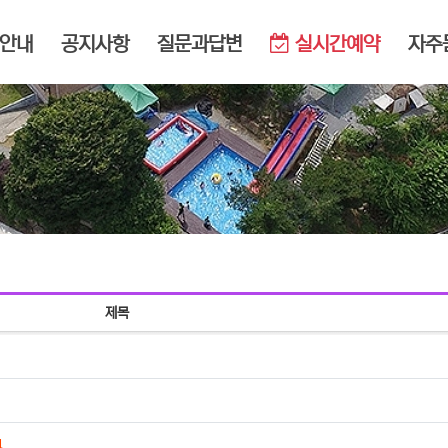
메뉴
안내
공지사항
질문과답변
실시간예약
자주
제목
댓글
1