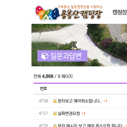
메인 
캠핑장
질문과답변
전체
4,868
/ 8 페이지
번호
댓글
번호
4728
문자보고 예약취소합니다..
1
댓글
번호
4727
날짜변경요청
1
번호
4726
문자 메시지 보고 예약 취소요청 합니다