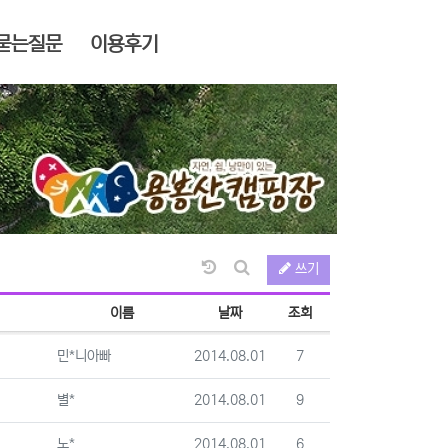
묻는질문
이용후기
날짜순 정렬
쓰기
게시판 검색
이름
날짜
조회
등록자
등록일
조회
민*니아빠
2014.08.01
7
등록자
등록일
조회
별*
2014.08.01
9
등록자
등록일
조회
노*
2014.08.01
6