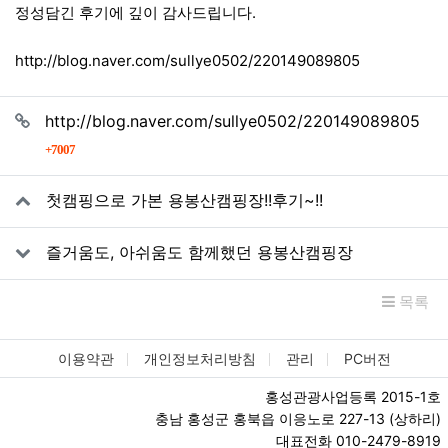
정성담긴 후기에 깊이 감사드립니다.
http://blog.naver.com/sullye0502/220149089805
관련자료
http://blog.naver.com/sullye0502/220149089805
회 연결
7007
첫캠핑으로 가본 용봉산캠핑장!!후기~!!
즐거움도, 아쉬움도 함께했던 용봉산캠핑장
목록
이용약관
개인정보처리방침
관리
PC버전
홍성관광사업등록 2015-1호
충남 홍성군 홍북읍 이응노로 227-13 (상하리)
대표전화 010-2479-8919