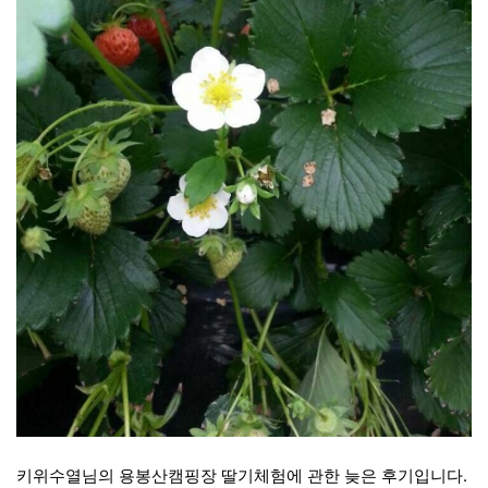
키위수열님의 용봉산캠핑장 딸기체험에 관한 늦은 후기입니다.