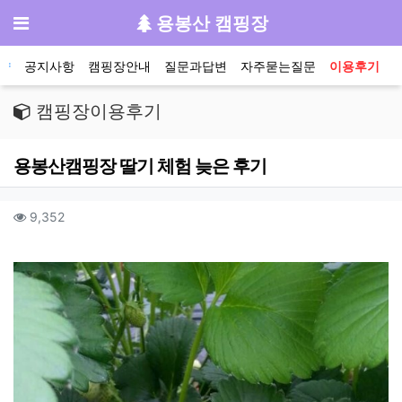
기
메뉴
용봉산 캠핑장
메인 메뉴
약
공지사항
캠핑장안내
질문과답변
자주묻는질문
이용후기
캠핑장이용후기
용봉산캠핑장 딸기 체험 늦은 후기
작성자 정보
컨텐츠 정보
조회
9,352
본문