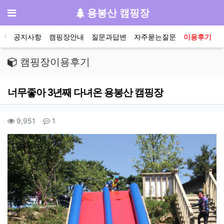
기
메뉴
용봉산 캠핑장
메인 메뉴
약
공지사항
캠핑장안내
질문과답변
자주묻는질문
이용후기
캠핑장이용후기
너무좋아 3년째 다녀온 용봉산 캠핑장
작성자 정보
컨텐츠 정보
조회
댓글
9,951
1
본문