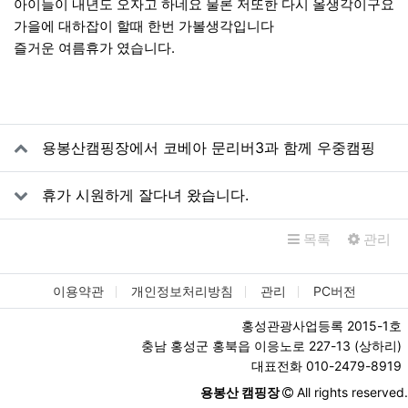
아이들이 내년도 오자고 하네요 물론 저또한 다시 올생각이구요
가을에 대하잡이 할때 한번 가볼생각입니다
즐거운 여름휴가 였습니다.
관련자료
용봉산캠핑장에서 코베아 문리버3과 함께 우중캠핑
휴가 시원하게 잘다녀 왔습니다.
목록
관리
이용약관
개인정보처리방침
관리
PC버전
홍성관광사업등록 2015-1호
충남 홍성군 홍북읍 이응노로 227-13 (상하리)
대표전화 010-2479-8919
용봉산 캠핑장
All rights reserved.