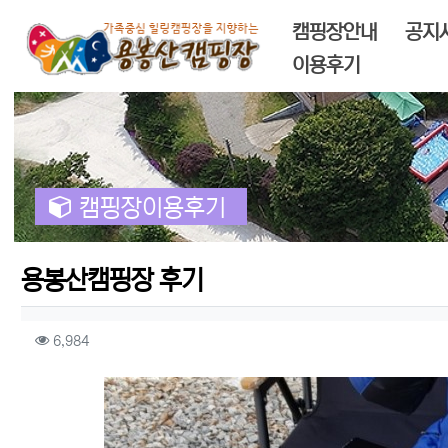
메인 메뉴
캠핑장안내
공지
이용후기
캠핑장이용후기
용봉산캠핑장 후기
작성자 정보
컨텐츠 정보
조회
6,984
본문