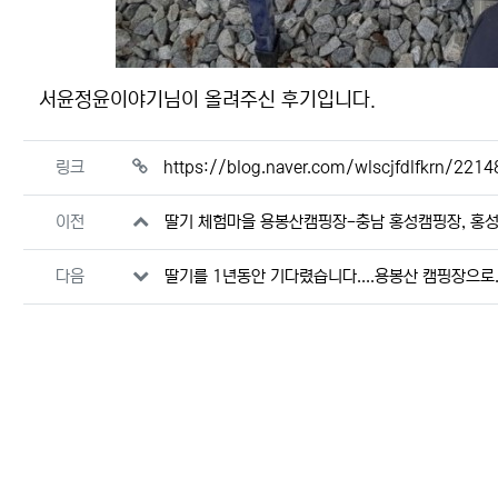
서윤정윤이야기님이 올려주신 후기입니다.
관련자료
링크
https://blog.naver.com/wlscjfdlfkrn/22
이전
딸기 체험마을 용봉산캠핑장-충남 홍성캠핑장, 홍
다음
딸기를 1년동안 기다렸습니다....용봉산 캠핑장으로..