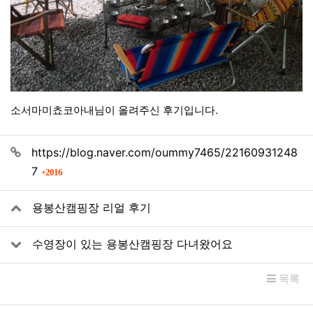
소서마미쵸코아내님이 올려주신 후기입니다.
관련자료
https://blog.naver.com/oummy7465/22160931248
회 연결
7
2016
용봉산캠핑장 리얼 후기
수영장이 있는 용봉산캠핑장 다녀왔어요
목록