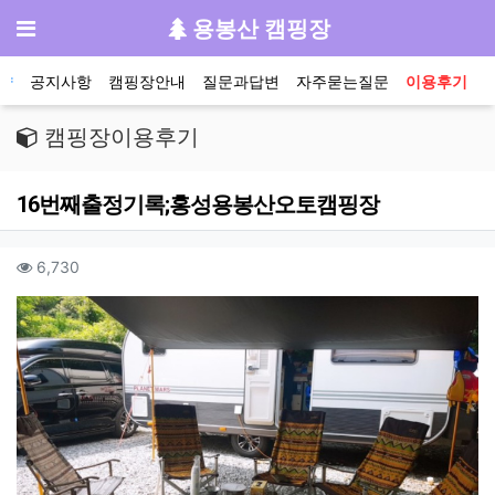
기
메뉴
용봉산 캠핑장
메인 메뉴
약
공지사항
캠핑장안내
질문과답변
자주묻는질문
이용후기
캠핑장이용후기
16번째출정기록;홍성용봉산오토캠핑장
작성자 정보
컨텐츠 정보
조회
6,730
본문