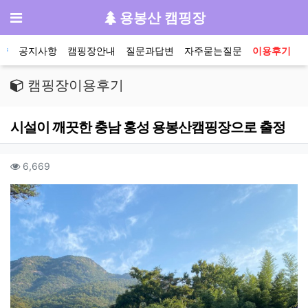
기
메뉴
용봉산 캠핑장
메인 메뉴
약
공지사항
캠핑장안내
질문과답변
자주묻는질문
이용후기
캠핑장이용후기
시설이 깨끗한 충남 홍성 용봉산캠핑장으로 출정
작성자 정보
컨텐츠 정보
조회
6,669
본문