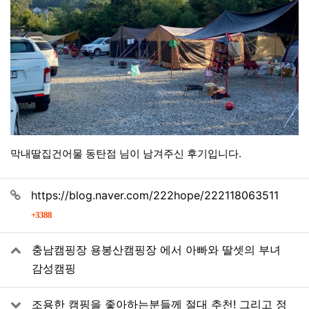
막내딸집건어물 동탄점 님이 남겨주신 후기입니다.
관련자료
https://blog.naver.com/222hope/222118063511
회 연결
3388
충남캠핑장 용봉산캠핑장 에서 아빠와 딸셋의 부녀
감성캠핑
조용한 캠핑을 좋아하는분들께 절대 추천! 그리고 정