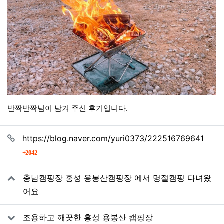
반짝반짝님이 남겨 주신 후기입니다.
관련자료
https://blog.naver.com/yuri0373/222516769641
회 연결
2042
충남캠핑장 홍성 용봉산캠핑장 에서 명절캠핑 다녀왔
어요
조용하고 깨끗한 홍성 용봉산 캠핑장