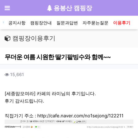
기
메뉴
용봉산 캠핑장
메인 메뉴
약
공지사항
캠핑장안내
질문과답변
자주묻는질문
이용후기
캠핑장이용후기
무더운 여름 시원한 딸기팥빙수와 함께~~
작성자 정보
컨텐츠 정보
조회
15,661
본문
[세종맘모여라] 카페의 라미님의 후기입니다.
후기 감사드립니다.
직접가기 주소 :
http://cafe.naver.com/no1sejong/122211