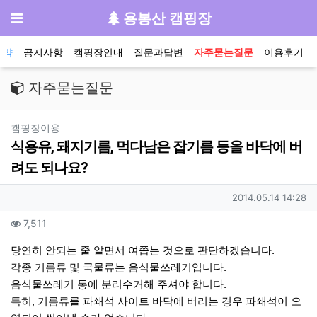
기
메뉴
용봉산 캠핑장
메인 메뉴
예약
공지사항
캠핑장안내
질문과답변
자주묻는질문
이용후기
자주묻는질문
분류
캠핑장이용
식용유, 돼지기름, 먹다남은 잡기름 등을 바닥에 버
려도 되나요?
작성자 정보
작성일
2014.05.14 14:28
컨텐츠 정보
조회
7,511
본문
당연히 안되는 줄 알면서 여쭙는 것으로 판단하겠습니다.
각종 기름류 및 국물류는 음식물쓰레기입니다.
음식물쓰레기 통에 분리수거해 주셔야 합니다.
특히, 기름류를 파쇄석 사이트 바닥에 버리는 경우 파쇄석이 오