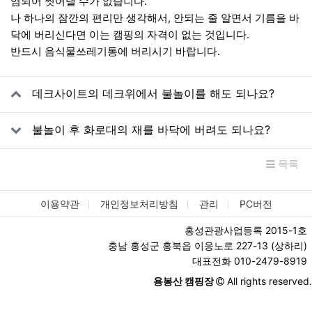
염되어 씻어낼 수가 없습니다.
나 하나의 잠깐의 편리만 생각해서, 안되는 줄 알면서 기름을 바
닥에 버리신다면 이는 캠핑의 자격이 없는 것입니다.
반드시 음식물쓰레기통에 버리시기 바랍니다.
관련자료
데크사이트의 데크위에서 불놀이를 해도 되나요?
불놀이 후 화로대의 재를 바닥에 버려도 되나요?
목록
이용약관
개인정보처리방침
관리
PC버전
홍성관광사업등록 2015-1호
충남 홍성군 홍북읍 이응노로 227-13 (상하리)
대표전화 010-2479-8919
용봉산 캠핑장
All rights reserved.