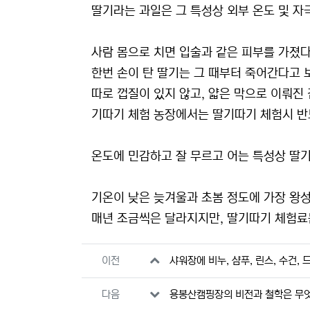
딸기라는 과일은 그 특성상 외부 온도 및 자
사람 몸으로 치면 입술과 같은 피부를 가졌
한번 손이 탄 딸기는 그 때부터 죽어간다고 
따로 껍질이 있지 않고, 얇은 막으로 이뤄진
기따기 체험 농장에서는 딸기따기 체험시 반드
온도에 민감하고 잘 무르고 어는 특성상 딸기
기온이 낮은 늦겨울과 초봄 정도에 가장 왕
매년 조금씩은 달라지지만, 딸기따기 체험료는
관련자료
이전
샤워장에 비누, 샴푸, 린스, 수건,
다음
용봉산캠핑장의 비전과 철학은 무