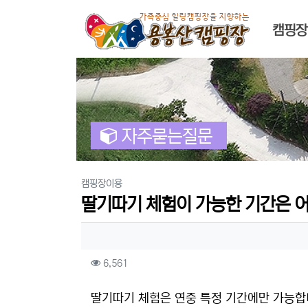
메인 
캠핑장
자주묻는질문
분류
캠핑장이용
딸기따기 체험이 가능한 기간은 
작성자 정보
컨텐츠 정보
조회
6,561
본문
딸기따기 체험은 연중 특정 기간에만 가능합