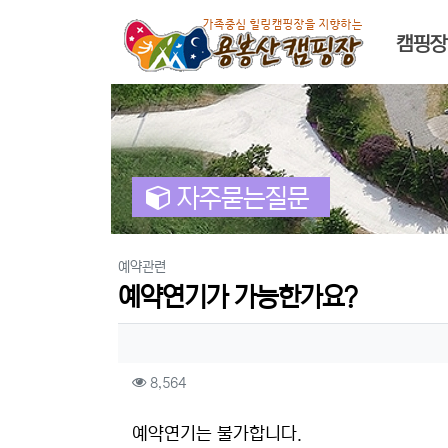
메인 
캠핑장
자주묻는질문
분류
예약관련
예약연기가 가능한가요?
작성자 정보
컨텐츠 정보
조회
8,564
본문
예약연기는 불가합니다.