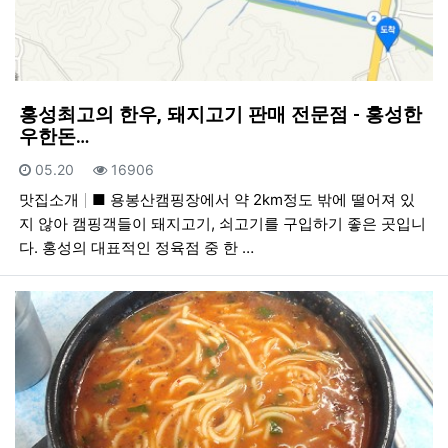
홍성최고의 한우, 돼지고기 판매 전문점 - 홍성한
우한돈…
등록일
조회
05.20
16906
맛집소개
■ 용봉산캠핑장에서 약 2km정도 밖에 떨어져 있
지 않아 캠핑객들이 돼지고기, 쇠고기를 구입하기 좋은 곳입니
다. 홍성의 대표적인 정육점 중 한 …