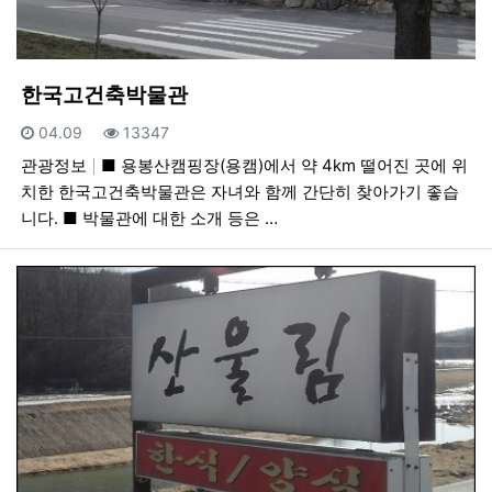
한국고건축박물관
등록일
조회
04.09
13347
관광정보
■ 용봉산캠핑장(용캠)에서 약 4km 떨어진 곳에 위
치한 한국고건축박물관은 자녀와 함께 간단히 찾아가기 좋습
니다. ■ 박물관에 대한 소개 등은 …