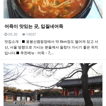
어죽이 맛있는 곳, 입질네어죽
등록일
조회
05.20
13027
맛집소개
■ 용봉산캠핑장에서 약 6km정도 떨어져 있고 서
산, 서울 방향으로 가시는 분들께서 들렀다 가시기 좋은 위치
입니다.■ 추천메뉴 : 어죽 - 7,…