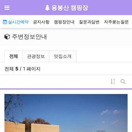
기
메뉴
용봉산 캠핑장
메인 메뉴
실시간예약
공지사항
캠핑장안내
질문과답변
자주묻는질문
주변정보안내
주변정보안내 분류 목록
전체
관광정보
맛집소개
전체
5
/ 1 페이지
게시물 
게시