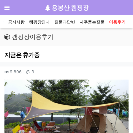
기
메뉴
용봉산 캠핑장
메인 메뉴
약
공지사항
캠핑장안내
질문과답변
자주묻는질문
이용후기
캠핑장이용후기
지금은 휴가중
작성자 정보
컨텐츠 정보
조회
댓글
9,806
3
본문