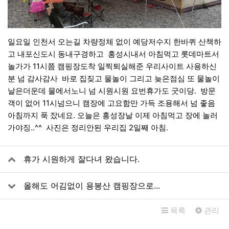
일요일 인천서 오는길 차량정체 없이 예당저수지 한바퀴 산책하
고 내포신도시 동내구경하고 홍성시내서 아침먹고 롯데마트서
놀가가 11시쯤 캠핑장도착 일찍퇴실해준 우리사이트 사용하신
분 넘 감사감사 바로 집짖고 물놀이 그리고 늦은점심 또 물놀이
날은더운데 물에서노니 넘 시원시원 요번휴가도 굿이당. 방문
객이 없어 11시넘으니 캠장에 고요함만 가득 조용해서 넘 좋음
아침까지 푹 잤네요. 오늘은 홍성장날 이제 아침먹고 장에 놀러
가야징..^^ 사진은 정리안된 우리집 2일째 아침.
관련자료
휴가 시원하게 잘다녀 왔습니다.
올해도 어김없이 용봉산 캠핑장으로...
목록
관리