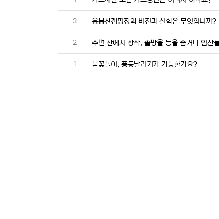
번호
3
용봉산캠핑장의 비전과 철학은 무엇입니까?
번호
2
주변 산에서 장작, 솔방울 등을 줍거나 임산
번호
1
불꽃놀이, 풍등날리기가 가능한가요?