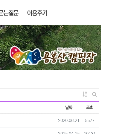
묻는질문
이용후기
게시물 정렬
게시판 검색
날짜
조회
등록일
조회
2020.06.21
5577
등록일
조회
2015.04.15
10131