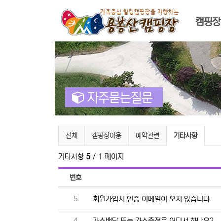
메인 
캠핑장
자주묻는질문
자주묻는질문 분류 목록
현재 분류
전체
캠핑장이용
예약관련
기타사항
기타사항
5
/ 1 페이지
번호
번호
5
회원가입시 인증 이메일이 오지 않습니다
번호
4
가스배달 또는 가스충전은 어디서 하나요?