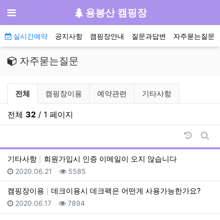
기
메뉴
용봉산 캠핑장
메인 메뉴
실시간예약
공지사항
캠핑장안내
질문과답변
자주묻는질문
자주묻는질문
자주묻는질문 분류 목록
전체
캠핑장이용
예약관련
기타사항
전체
32
/ 1 페이지
날짜순 
게시
기타사항
회원가입시 인증 이메일이 오지 않습니다
등록일
조회
2020.06.21
5585
캠핑장이용
데크이용시 데크팩은 어떤게 사용가능한가요?
등록일
조회
2020.06.17
7894