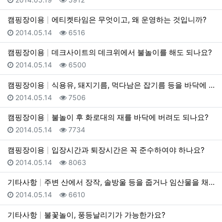
캠핑장이용
에티켓타임은 무엇이고, 왜 운영하는 것입니까?
등록일
조회
2014.05.14
6516
캠핑장이용
데크사이트의 데크위에서 불놀이를 해도 되나요?
등록일
조회
2014.05.14
6500
캠핑장이용
식용유, 돼지기름, 먹다남은 잡기름 등을 바닥에 버려도…
등록일
조회
2014.05.14
7506
캠핑장이용
불놀이 후 화로대의 재를 바닥에 버려도 되나요?
등록일
조회
2014.05.14
7734
캠핑장이용
입장시간과 퇴장시간은 꼭 준수하여야 하나요?
등록일
조회
2014.05.14
8063
기타사항
주변 산에서 장작, 솔방울 등을 줍거나 임산물을 채취해…
등록일
조회
2014.05.14
6610
기타사항
불꽃놀이, 풍등날리기가 가능한가요?