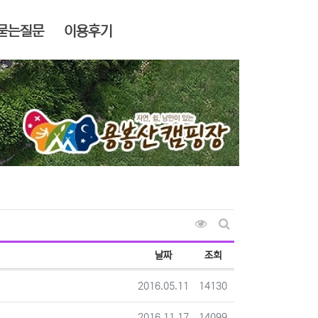
묻는질문
이용후기
조회순 정렬
게시판 검색
날짜
조회
등록일
조회
2016.05.11
14130
등록일
조회
2016.11.17
14099