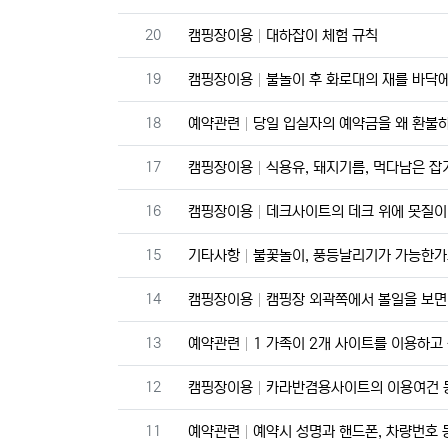
번호
20
캠핑장이용
대하잡이 체험 규칙
번호
19
캠핑장이용
불놀이 후 화로대의 재를 바닥에
번호
18
예약관련
당일 입실자의 예약금을 왜 환불
번호
17
캠핑장이용
식용유, 돼지기름, 먹다남은 잡
번호
16
캠핑장이용
데크사이트의 데크 위에 못질이
번호
15
기타사항
불꽃놀이, 풍등날리기가 가능한가
번호
14
캠핑장이용
캠핑장 외곽쪽에서 볼일을 보면
번호
13
예약관련
1 가족이 2개 사이트를 이용하고
번호
12
캠핑장이용
카라반겸용사이트의 이용여건 등
번호
11
예약관련
예약시 성명과 핸드폰, 차량번호 