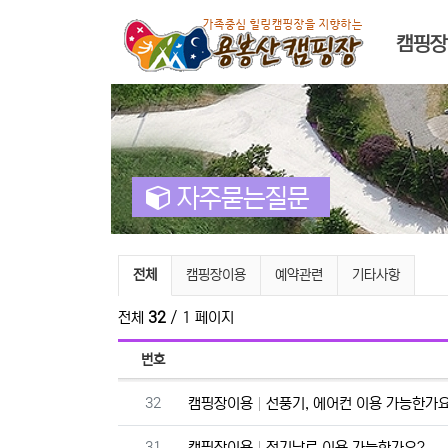
메인 
캠핑장
자주묻는질문
자주묻는질문 분류 목록
전체
캠핑장이용
예약관련
기타사항
전체
32
/ 1 페이지
번호
번호
32
캠핑장이용
선풍기, 에어컨 이용 가능한가
번호
31
캠핑장이용
전기난로 이용 가능한가요?