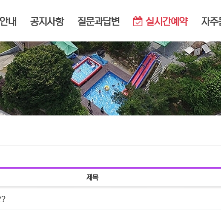
메뉴
안내
공지사항
질문과답변
실시간예약
자주
제목
요?