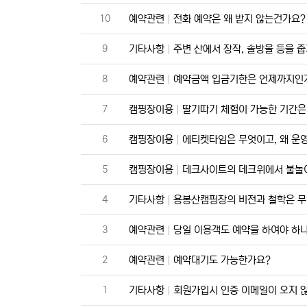
번호
10
예약관련
전화 예약은 왜 받지 않는건가요?
번호
9
기타사항
주변 산에서 장작, 솔방울 등을 
번호
8
예약관련
예약금액 입금기한은 언제까지인
번호
7
캠핑장이용
딸기따기 체험이 가능한 기간은
번호
6
캠핑장이용
에티켓타임은 무엇이고, 왜 운
번호
5
캠핑장이용
데크사이트의 데크위에서 불놀이
번호
4
기타사항
용봉산캠핑장의 비전과 철학은 
번호
3
예약관련
당일 이용객도 예약을 하여야 하
번호
2
예약관련
예약대기도 가능한가요?
번호
1
기타사항
회원가입시 인증 이메일이 오지 