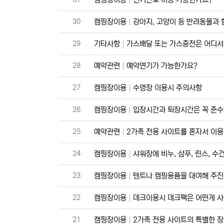
번호
30
캠핑장이용
강아지, 고양이 등 반려동물과 
번호
29
기타사항
가스배달 또는 가스충전은 어디서
번호
28
예약관련
예약연기가 가능한가요?
번호
27
캠핑장이용
수영장 이용시 주의사항
번호
26
캠핑장이용
입장시간과 퇴장시간은 꼭 준수
번호
25
예약관련
2가족 전용 사이트를 혼자서 이용
번호
24
캠핑장이용
샤워장에 비누, 샴푸, 린스, 수
번호
23
캠핑장이용
텐트나 캠핑용품을 대여해 주진
번호
22
캠핑장이용
데크이용시 데크팩은 어떤게 
번호
21
캠핑장이용
2가족 전용 사이트의 특별한 장